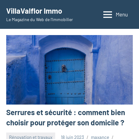
Aller
VillaValflor Immo
au
Menu
Le Magazine du Web de l'Immobilier
contenu
Serrures et sécurité : comment bien
choisir pour protéger son domicile ?
Rénovation et travaux
18 juin 2023
maxance