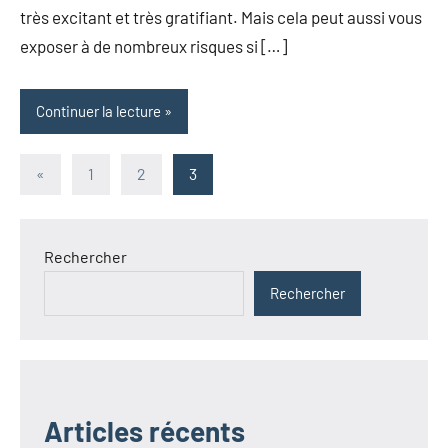
très excitant et très gratifiant. Mais cela peut aussi vous
exposer à de nombreux risques si […]
Continuer la lecture
Pagination
Publications
«
1
2
3
précédentes
des
publications
Rechercher
Rechercher
Articles récents